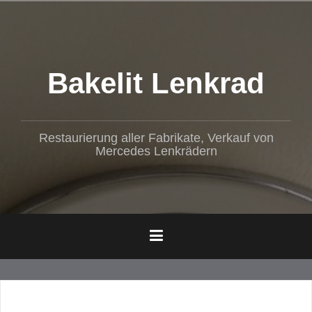
Z
u
m
I
n
Bakelit Lenkrad
h
a
l
t
Restaurierung aller Fabrikate, Verkauf von
s
Mercedes Lenkrädern
p
r
i
n
g
e
n