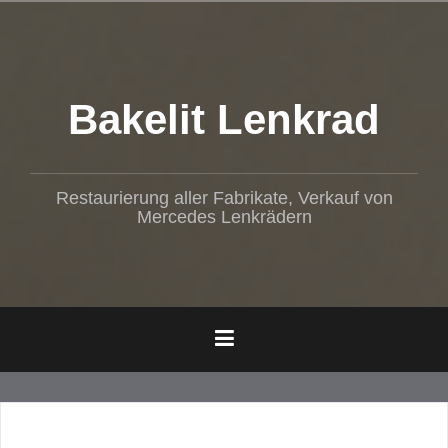
Z
u
m
I
n
Bakelit Lenkrad
h
a
l
t
Restaurierung aller Fabrikate, Verkauf von
s
Mercedes Lenkrädern
p
r
i
n
g
e
n