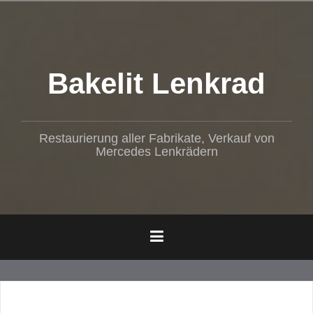
Z
u
m
I
n
Bakelit Lenkrad
h
a
l
t
Restaurierung aller Fabrikate, Verkauf von
s
Mercedes Lenkrädern
p
r
i
n
g
e
n