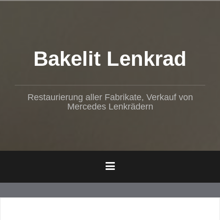
Z
u
m
I
n
Bakelit Lenkrad
h
a
l
t
Restaurierung aller Fabrikate, Verkauf von
s
Mercedes Lenkrädern
p
r
i
n
g
e
n