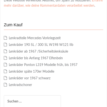
Diese Website verwendet Akismet, um Spam zu reduzieren.
Erfahre
mehr darüber, wie deine Kommentardaten verarbeitet werden
.
Zum Kauf
Lenkradteile Mercedes Vorkriegszeit
Lenkräder 190 SL / 300 SL W198 W121 IIb
Lenkräder ab 1967 /Sicherheitslenksäule
Lenkräder bis Anfang 1967 Elfenbein
Lenkräder Ponton L319 Modelle früh, bis 1957
Lenkräder späte 170er Modelle
Lenkräder vor 1967 schwarz
Lenkradschoner
S
u