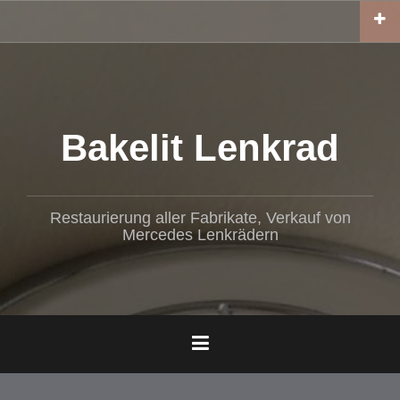
Z
u
m
I
n
h
a
Bakelit Lenkrad
l
t
s
p
Restaurierung aller Fabrikate, Verkauf von
r
Mercedes Lenkrädern
i
n
g
e
n