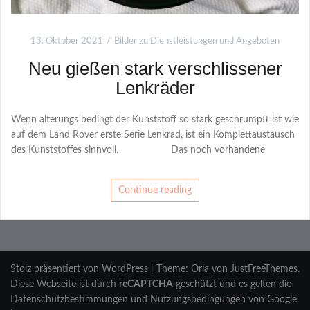
13. Oktober 2021
Bilder zu Dienstleistungen und Angeboten
Neu gießen stark verschlissener
Lenkräder
Wenn alterungs bedingt der Kunststoff so stark geschrumpft ist wie
auf dem Land Rover erste Serie Lenkrad, ist ein Komplettaustausch
des Kunststoffes sinnvoll. Das noch vorhandene
Continue reading
Stolz präsentiert von WordPress
|
Theme:
Oria
von JustFreeThemes.
Diese Webseite ist durch
reCAPTCHA
geschützt und es gelten die
Datenschutzbestimmungen
und
Nutzungsbedingungen
von Google