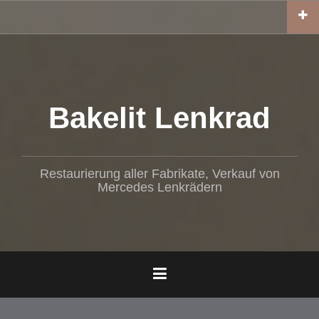
Z
u
m
I
n
h
a
Bakelit Lenkrad
l
t
s
p
Restaurierung aller Fabrikate, Verkauf von
r
Mercedes Lenkrädern
i
n
g
e
n