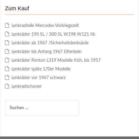
t
Zum Kauf
r
Lenkradteile Mercedes Vorkriegszeit
a
Lenkräder 190 SL / 300 SL W198 W121 IIb
g
Lenkräder ab 1967 /Sicherheitslenksäule
s
Lenkräder bis Anfang 1967 Elfenbein
n
Lenkräder Ponton L319 Modelle früh, bis 1957
a
Lenkräder späte 170er Modelle
Lenkräder vor 1967 schwarz
v
Lenkradschoner
i
g
S
a
u
c
t
h
i
e
n