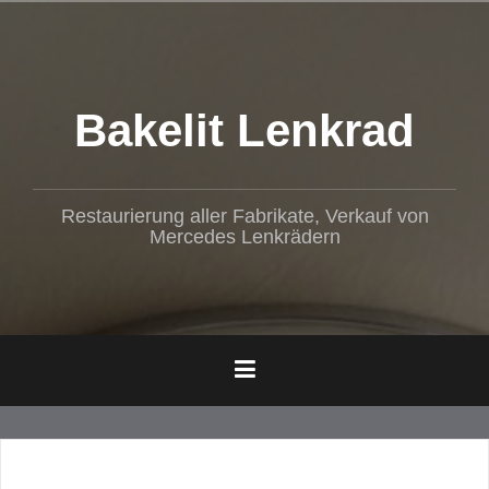
Z
u
m
I
n
Bakelit Lenkrad
h
a
l
t
Restaurierung aller Fabrikate, Verkauf von
s
Mercedes Lenkrädern
p
r
i
n
g
e
n