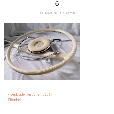
6
11. März 2021
admin
B
Lenkräder bis Anfang 1967
Elfenbein
e
i